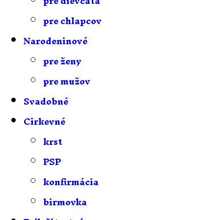
pre dievčatá
pre chlapcov
Narodeninové
pre ženy
pre mužov
Svadobné
Cirkevné
krst
PSP
konfirmácia
birmovka