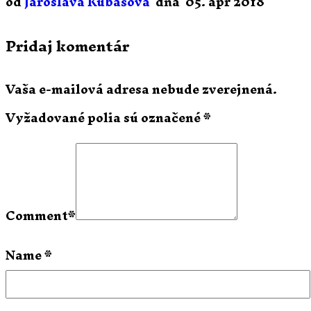
od
Jaroslava Kubašová
dňa
05. apr 2018
Pridaj komentár
Vaša e-mailová adresa nebude zverejnená.
Vyžadované polia sú označené
*
Comment
*
Name
*