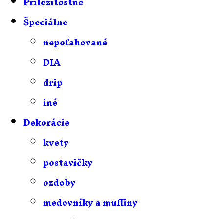
Príležitostné
Špeciálne
nepoťahované
DIA
drip
iné
Dekorácie
kvety
postavičky
ozdoby
medovníky a muffiny