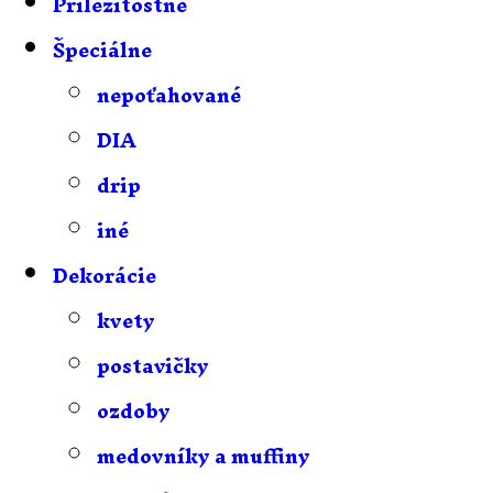
Príležitostné
Špeciálne
nepoťahované
DIA
drip
iné
Dekorácie
kvety
postavičky
ozdoby
medovníky a muffiny