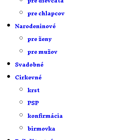
pre dievčatá
pre chlapcov
Narodeninové
pre ženy
pre mužov
Svadobné
Cirkevné
krst
PSP
konfirmácia
birmovka