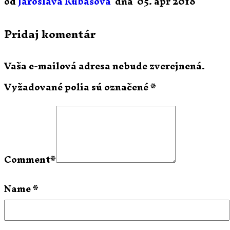
od
Jaroslava Kubašová
dňa
05. apr 2018
Pridaj komentár
Vaša e-mailová adresa nebude zverejnená.
Vyžadované polia sú označené
*
Comment
*
Name
*