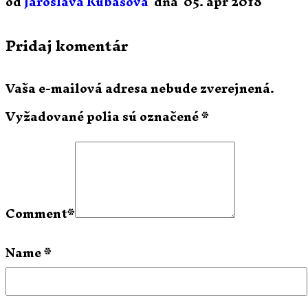
od
Jaroslava Kubašová
dňa
05. apr 2018
Pridaj komentár
Vaša e-mailová adresa nebude zverejnená.
Vyžadované polia sú označené
*
Comment
*
Name
*