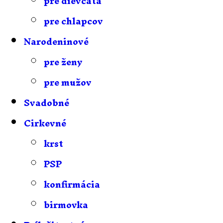
pre dievčatá
pre chlapcov
Narodeninové
pre ženy
pre mužov
Svadobné
Cirkevné
krst
PSP
konfirmácia
birmovka