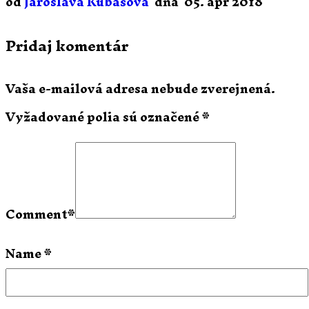
od
Jaroslava Kubašová
dňa
05. apr 2018
Pridaj komentár
Vaša e-mailová adresa nebude zverejnená.
Vyžadované polia sú označené
*
Comment
*
Name
*