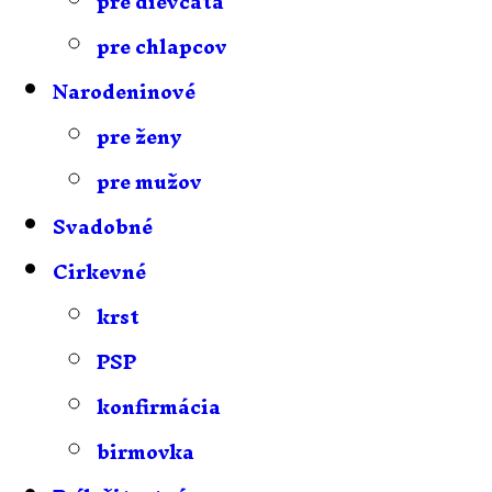
pre dievčatá
pre chlapcov
Narodeninové
pre ženy
pre mužov
Svadobné
Cirkevné
krst
PSP
konfirmácia
birmovka