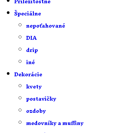
Príležitostné
Špeciálne
nepoťahované
DIA
drip
iné
Dekorácie
kvety
postavičky
ozdoby
medovníky a muffiny