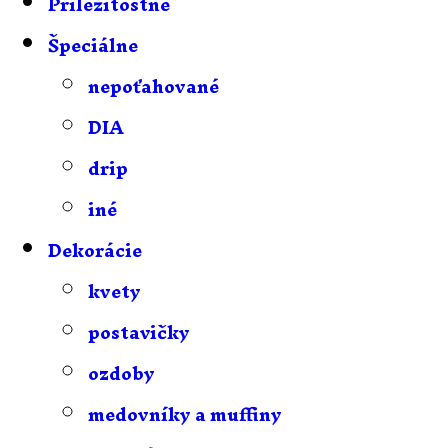
Príležitostné
Špeciálne
nepoťahované
DIA
drip
iné
Dekorácie
kvety
postavičky
ozdoby
medovníky a muffiny