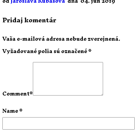
od
Jaroslava Kubašová
dňa
04. jún 2019
Pridaj komentár
Vaša e-mailová adresa nebude zverejnená.
Vyžadované polia sú označené
*
Comment
*
Name
*