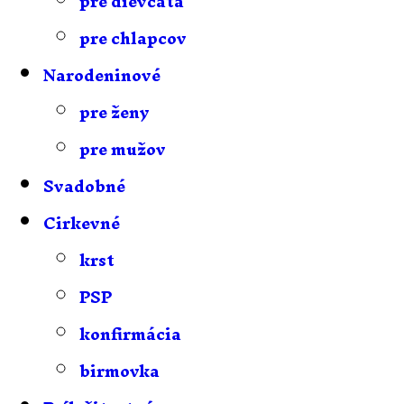
pre dievčatá
pre chlapcov
Narodeninové
pre ženy
pre mužov
Svadobné
Cirkevné
krst
PSP
konfirmácia
birmovka