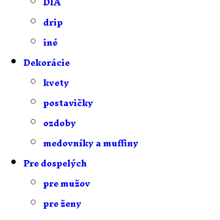
DIA
drip
iné
Dekorácie
kvety
postavičky
ozdoby
medovníky a muffiny
Pre dospelých
pre mužov
pre ženy