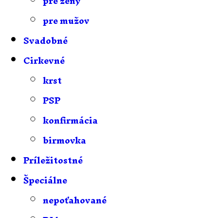
pre ženy
pre mužov
Svadobné
Cirkevné
krst
PSP
konfirmácia
birmovka
Príležitostné
Špeciálne
nepoťahované