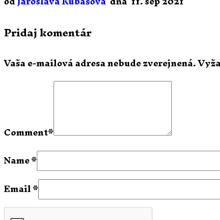
od
Jaroslava Kubašová
dňa
11. sep 2021
Pridaj komentár
Vaša e-mailová adresa nebude zverejnená.
Vyža
Comment
*
Name
*
Email
*