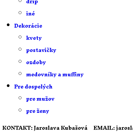
drip
iné
Dekorácie
kvety
postavičky
ozdoby
medovníky a muffiny
Pre dospelých
pre mužov
pre ženy
KONTAKT:
Jaroslava Kubašová
EMAIL:
jaros