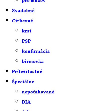
pre mužov
Svadobné
Cirkevné
krst
PSP
konfirmácia
birmovka
Príležitostné
Špeciálne
nepoťahované
DIA