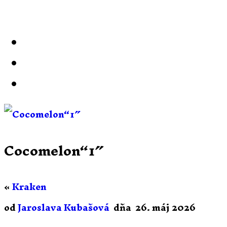
Cocomelon“1″
«
Kraken
od
Jaroslava Kubašová
dňa
26. máj 2026