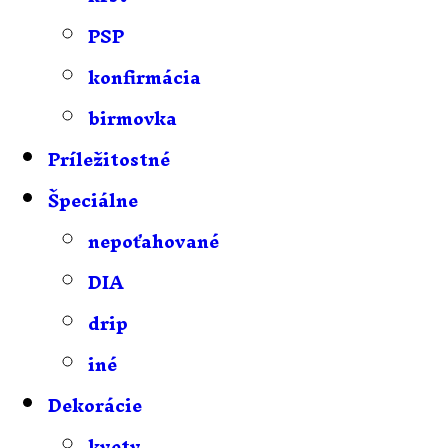
PSP
konfirmácia
birmovka
Príležitostné
Špeciálne
nepoťahované
DIA
drip
iné
Dekorácie
kvety