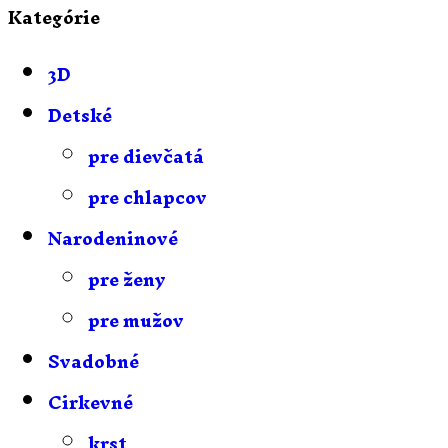
Kategórie
3D
Detské
pre dievčatá
pre chlapcov
Narodeninové
pre ženy
pre mužov
Svadobné
Cirkevné
krst