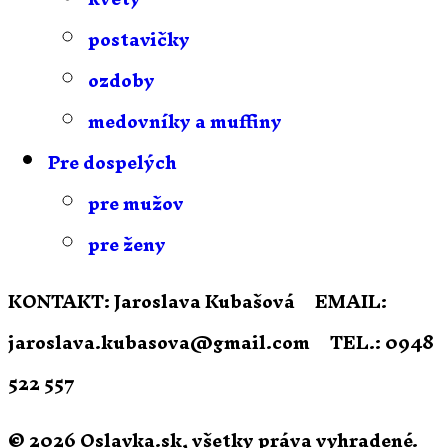
postavičky
ozdoby
medovníky a muffiny
Pre dospelých
pre mužov
pre ženy
KONTAKT:
Jaroslava Kubašová
EMAIL:
jaroslava.kubasova@gmail.com
TEL.:
0948
522 557
© 2026 Oslavka.sk, všetky práva vyhradené.